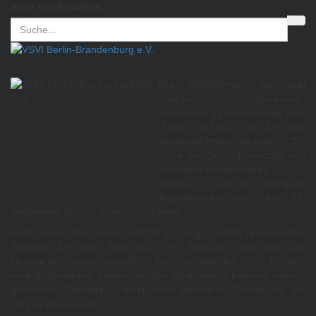
Seite durchsuchen
Die Nominierten der drei
Kategorien „Baukultur“,
„Innovation | Digitalisierung“ und
„Neue Mobilität“ wurden der
Wettbewerbsjury vorgestellt. Der
unter der Schirmherrschaft von
Bundesverkehrsminister
Andreas Scheuer stehende
Ingenieurpreis wird am 17.
September 2021 in Koblenz verliehen.
In der ersten Stufe hatte die BSVI aus insgesamt 58 eingereichten
Arbeiten für jede Kategorie drei Beiträge nominiert. Die
Nominierten waren daraufhin dazu aufgefordert, ihre für den
niedrigschwelligen Einstieg in den Wettbewerb bewusst einfach
gehaltenen Beiträge in einer umfangreicheren Darstellung der
Jury zu präsentieren.