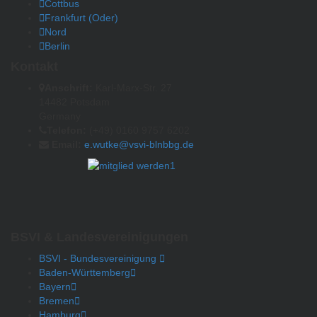
Cottbus
Frankfurt (Oder)
Nord
Berlin
Kontakt
Anschrift:
Karl-Marx-Str. 27
14482 Potsdam
Germany
Telefon:
(+49) 0160 9757 6202
Email:
e.wutke@vsvi-blnbbg.de
BSVI & Landesvereinigungen
BSVI - Bundesvereinigung
Baden-Württemberg
Bayern
Bremen
Hamburg