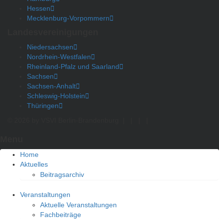
Hessen
Mecklenburg-Vorpommern
Landesvereinigungen
Niedersachsen
Nordrhein-Westfalen
Rheinland-Pfalz und Saarland
Sachsen
Sachsen-Anhalt
Schleswig-Holstein
Thüringen
© 2026 by VSVI Berlin-Brandenburg
|
|
|
|
Menu
Home
Aktuelles
Beitragsarchiv
Veranstaltungen
Aktuelle Veranstaltungen
Fachbeiträge