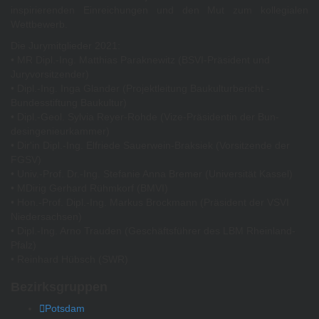
inspirierenden Einreichungen und den Mut zum kollegialen
Wettbewerb.
Die Jurymitglieder 2021:
• MR Dipl.-Ing. Matthias Paraknewitz (BSVI-Präsident und
Juryvorsitzender)
• Dipl.-Ing. Inga Glander (Projektleitung Baukulturbericht -
Bundesstiftung Baukultur)
• Dipl.-Geol. Sylvia Reyer-Rohde (Vize-Präsidentin der Bun-
desingenieurkammer)
• Dir'in Dipl.-Ing. Elfriede Sauerwein-Braksiek (Vorsitzende der
FGSV)
• Univ.-Prof. Dr.-Ing. Stefanie Anna Bremer (Universität Kassel)
• MDirig Gerhard Rühmkorf (BMVI)
• Hon.-Prof. Dipl.-Ing. Markus Brockmann (Präsident der VSVI
Niedersachsen)
• Dipl.-Ing. Arno Trauden (Geschäftsführer des LBM Rheinland-
Pfalz)
• Reinhard Hübsch (SWR)
Bezirksgruppen
Potsdam