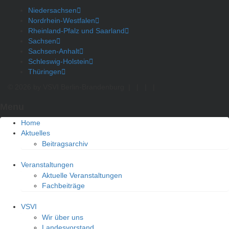
Niedersachsen
Nordrhein-Westfalen
Rheinland-Pfalz und Saarland
Sachsen
Sachsen-Anhalt
Schleswig-Holstein
Thüringen
© 2026 by VSVI Berlin-Brandenburg
|
|
|
|
Menu
Home
Aktuelles
Beitragsarchiv
Veranstaltungen
Aktuelle Veranstaltungen
Fachbeiträge
VSVI
Wir über uns
Landesvorstand