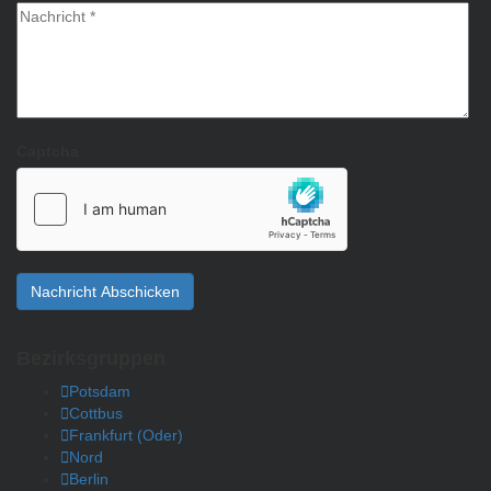
Captcha
Nachricht Abschicken
Bezirksgruppen
Potsdam
Cottbus
Frankfurt (Oder)
Nord
Berlin