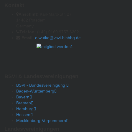
Kontakt
Anschrift:
Karl-Marx-Str. 27
14482 Potsdam
Germany
Telefon:
(+49) 0160 9757 6202
Email:
e.wutke@vsvi-blnbbg.de
BSVI & Landesvereinigungen
BSVI - Bundesvereinigung
Baden-Württemberg
Bayern
Bremen
Hamburg
Hessen
Mecklenburg-Vorpommern
Landesvereinigungen