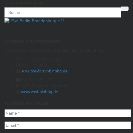
Seite durchsuchen
Kontakt Informationen
Wie folgt können Sie gern Kontakt mit uns aufnehmen.
(+49) 0160 9757 6202
Mo - Fr: 08:00 - 15:00
e.wutke@vsvi-blnbbg.de
Karl-Marx-Str. 27
14482 Potsdam, Germany
www.vsvi-blnbbg.de
Kontakt Formular