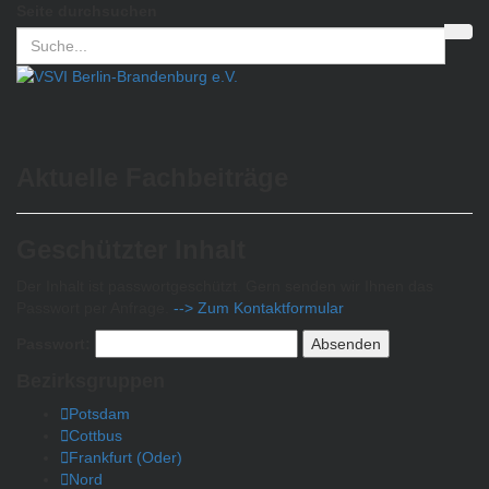
Seite durchsuchen
Aktuelle Fachbeiträge
Geschützter Inhalt
Der Inhalt ist passwortgeschützt. Gern senden wir Ihnen das
Passwort per Anfrage.
--> Zum Kontaktformular
Passwort:
Bezirksgruppen
Potsdam
Cottbus
Frankfurt (Oder)
Nord