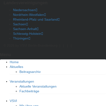
Landesvereinigungen
Niedersachsen
Nordrhein-Westfalen
Rheinland-Pfalz und Saarland
Sachsen
Sachsen-Anhalt
Schleswig-Holstein
Thüringen
© 2026 by VSVI Berlin-Brandenburg
|
|
|
|
Menu
Home
Aktuelles
Beitragsarchiv
Veranstaltungen
Aktuelle Veranstaltungen
Fachbeiträge
VSVI
Wir über uns