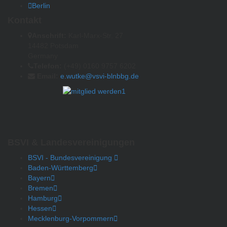
Berlin
Kontakt
Anschrift:
Karl-Marx-Str. 27
14482 Potsdam
Germany
Telefon:
(+49) 0160 9757 6202
Email:
e.wutke@vsvi-blnbbg.de
BSVI & Landesvereinigungen
BSVI - Bundesvereinigung
Baden-Württemberg
Bayern
Bremen
Hamburg
Hessen
Mecklenburg-Vorpommern