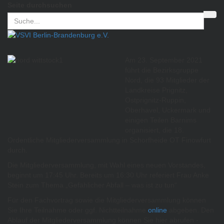
Seite durchsuchen
Am 23. September 2021
führt die Bezirksgruppe
Nord, die 93 Mitglieder der
Landkreise Prignitz,
Ostprignitz-Ruppin,
Oberhavel, Uckermark und
einigen Teilen Barnims
organisiert, die 18.
Ordentliche Mitgliederversammlung in Schorfheide OT Finowfurt
durch.
Die Mitgliederversammlung, mit Wahl eines neuen Vorstandes,
beginnt um 17:45 Uhr. Bereits um 16:30 Uhr referiert Frau Anke
Stein zum Thema „Gefählicher Abfall – was ist zu tun“
Für den Fachvortrag sowie die Mitgliederversammlung können
Sie Ihre Teilnahme oder ggf. Nichtteilnahme
online
abgeben. Den
Ablauf der Mitgliederversammlung können Sie hier abrufen -