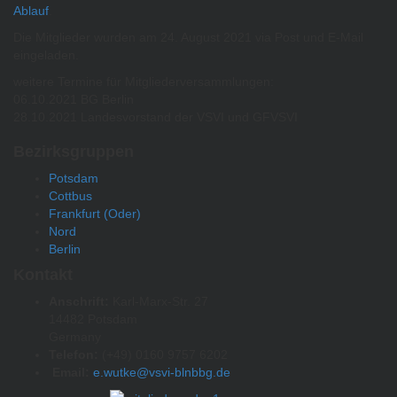
Ablauf
.
Die Mitglieder wurden am 24. August 2021 via Post und E-Mail
eingeladen.
weitere Termine für Mitgliederversammlungen:
06.10.2021 BG Berlin
28.10.2021 Landesvorstand der VSVI und GFVSVI
Bezirksgruppen
Potsdam
Cottbus
Frankfurt (Oder)
Nord
Berlin
Kontakt
Anschrift:
Karl-Marx-Str. 27
14482 Potsdam
Germany
Telefon:
(+49) 0160 9757 6202
Email:
e.wutke@vsvi-blnbbg.de