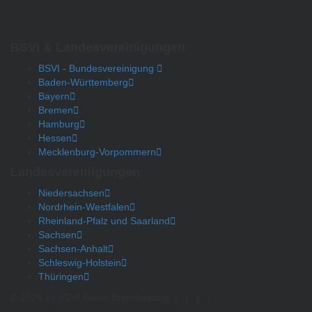
BSVI & Landesvereinigungen
BSVI - Bundesvereinigung
Baden-Württemberg
Bayern
Bremen
Hamburg
Hessen
Mecklenburg-Vorpommern
Landesvereinigungen
Niedersachsen
Nordrhein-Westfalen
Rheinland-Pfalz und Saarland
Sachsen
Sachsen-Anhalt
Schleswig-Holstein
Thüringen
© 2026 by VSVI Berlin-Brandenburg
|
|
|
|