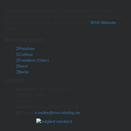
Delegiertenversammlung am 17. September 2021 in Koblenz
wurde auch die neue Nachwuchsbroschüre der BSVI vorgestellt.
Die Broschüre können Sie auch online auf der
BSVI-Website
abrufen.
Bezirksgruppen
Potsdam
Cottbus
Frankfurt (Oder)
Nord
Berlin
Kontakt
Anschrift:
Karl-Marx-Str. 27
14482 Potsdam
Germany
Telefon:
(+49) 0160 9757 6202
Email:
e.wutke@vsvi-blnbbg.de