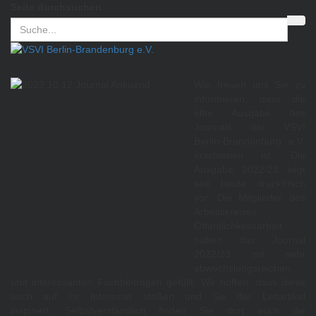
Seite durchsuchen
Wie freuen uns Sie zu
informieren, dass die
elfte Ausgabe des
Journals der VSVI
Berlin-Brandenburg e.V.
erschienen ist. Die
Ausgabe 2022/23 liegt
seit heute druckfrisch
vor. Die Mitglieder des
Arbeitskreises
Öffentlichkeitsarbeit
haben das Journal
2022/23 mit sehr
abwechslungsreichen
und interessanten Fachbeiträgen gefüllt. Wir hoffen, dass diese
auch auf Ihr Interesse stoßen und Sie der Leitartikel
inspiriert. Selbstverständlich finden Sie dort auch die