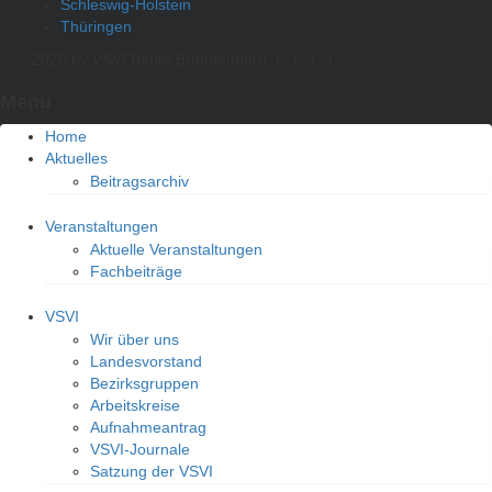
Schleswig-Holstein
Thüringen
© 2026 by VSVI Berlin-Brandenburg
|
|
|
|
Menu
Home
Aktuelles
Beitragsarchiv
Veranstaltungen
Aktuelle Veranstaltungen
Fachbeiträge
VSVI
Wir über uns
Landesvorstand
Bezirksgruppen
Arbeitskreise
Aufnahmeantrag
VSVI-Journale
Satzung der VSVI