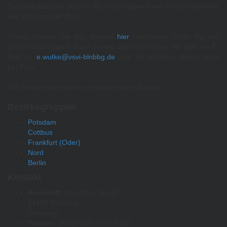
Tätigkeitsberichte unserer Bezirksgruppen sowie Ansprechpartner
der VSVI und GFVSVI.
Online können Sie das Journal
hier
nachlesen. Sollte Sie das
Journal nicht digital lesen wollen, dann schreiben Sie bitte ein E-
Mail an
e.wutke@vsvi-blnbbg.de
und Sie erhalten dieses dann
per Post.
Viel Freude beim Lesen unseres neuen Journals.
Bezirksgruppen
Potsdam
Cottbus
Frankfurt (Oder)
Nord
Berlin
Kontakt
Anschrift:
Karl-Marx-Str. 27
14482 Potsdam
Germany
Telefon:
(+49) 0160 9757 6202