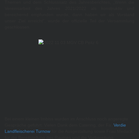
Themen und dem Schlusssatz des Jahresberichtes, „Wenn die
Vereinsarbeit des Jahres 2021/2022 als konstruktiv und
bereichernd empfunden wurde, dann haben wir als Vorstand
unser Ziel erreicht“, wurde der offizielle Teil der Versammlung
geschlossen.
Bei einem kleinen Imbiss wurden im Anschluss noch angeregte
Gespräche geführt. Vielen Dank dem Catering, der Fa.
Verdie
Landfleischerei Turnow
für die Ausgestaltung sowie Frau Medack
für die Bereitstellung des Raumes und die Vorbereitung.