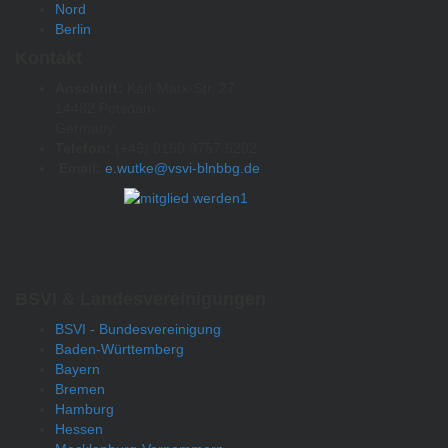
Nord
Berlin
Kontakt
Anschrift:
Karl-Marx-Str. 27
14482 Potsdam
Germany
Telefon:
(+49) 0160 9757 6202
Email:
e.wutke@vsvi-blnbbg.de
BSVI & Landesvereinigungen
BSVI - Bundesvereinigung
Baden-Württemberg
Bayern
Bremen
Hamburg
Hessen