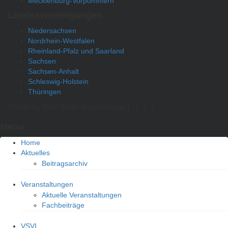
Mecklenburg-Vorpommern
Landesvereinigungen
Niedersachsen
Nordrhein-Westfalen
Rheinland-Pfalz und Saarland
Sachsen
Sachsen-Anhalt
Schleswig-Holstein
Thüringen
© 2026 by VSVI Berlin-Brandenburg
|
|
|
|
Menu
Home
Aktuelles
Beitragsarchiv
Veranstaltungen
Aktuelle Veranstaltungen
Fachbeiträge
VSVI