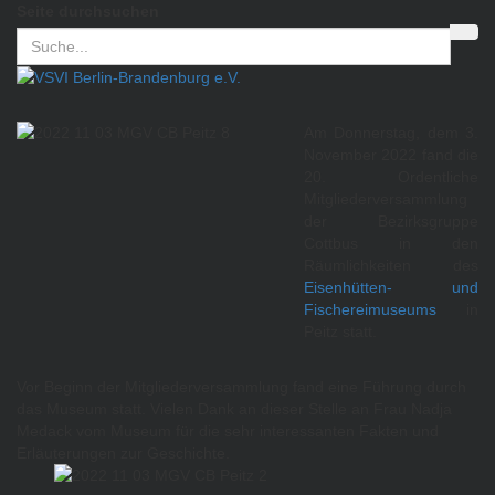
Seite durchsuchen
Am Donnerstag, dem 3.
November 2022 fand die
20. Ordentliche
Mitgliederversammlung
der Bezirksgruppe
Cottbus in den
Räumlichkeiten des
Eisenhütten- und
Fischereimuseums
in
Peitz statt.
Vor Beginn der Mitgliederversammlung fand eine Führung durch
das Museum statt. Vielen Dank an dieser Stelle an Frau Nadja
Medack vom Museum für die sehr interessanten Fakten und
Erläuterungen zur Geschichte.