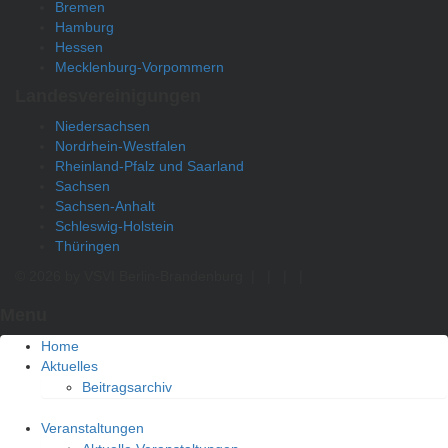
Bremen
Hamburg
Hessen
Mecklenburg-Vorpommern
Landesvereinigungen
Niedersachsen
Nordrhein-Westfalen
Rheinland-Pfalz und Saarland
Sachsen
Sachsen-Anhalt
Schleswig-Holstein
Thüringen
© 2026 by VSVI Berlin-Brandenburg
|
|
|
|
Menu
Home
Aktuelles
Beitragsarchiv
Veranstaltungen