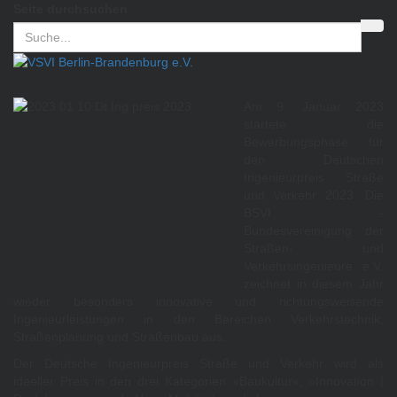
Seite durchsuchen
Am 9. Januar 2023
startete die
Bewerbungsphase für
den Deutschen
Ingenieurpreis Straße
und Verkehr 2023. Die
BSVI -
Bundesvereinigung der
Straßen- und
Verkehrsingenieure e.V.
zeichnet in diesem Jahr
wieder besonders innovative und richtungsweisende
Ingenieurleistungen in den Bereichen Verkehrstechnik,
Straßenplanung und Straßenbau aus.
Der Deutsche Ingenieurpreis Straße und Verkehr wird als
ideeller Preis in den drei Kategorien »Baukultur«, »Innovation |