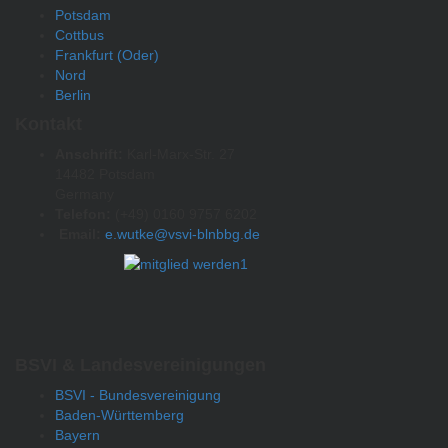
Potsdam
Cottbus
Frankfurt (Oder)
Nord
Berlin
Kontakt
Anschrift:
Karl-Marx-Str. 27
14482 Potsdam
Germany
Telefon:
(+49) 0160 9757 6202
Email:
e.wutke@vsvi-blnbbg.de
BSVI & Landesvereinigungen
BSVI - Bundesvereinigung
Baden-Württemberg
Bayern