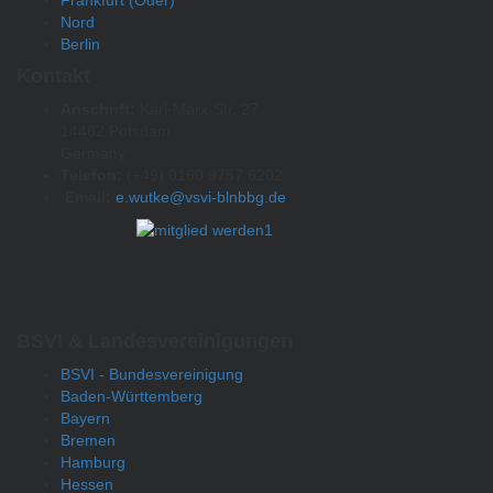
Frankfurt (Oder)
Nord
Berlin
Kontakt
Anschrift:
Karl-Marx-Str. 27
14482 Potsdam
Germany
Telefon:
(+49) 0160 9757 6202
Email:
e.wutke@vsvi-blnbbg.de
BSVI & Landesvereinigungen
BSVI - Bundesvereinigung
Baden-Württemberg
Bayern
Bremen
Hamburg
Hessen