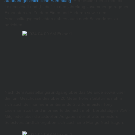
autobahngeschichtliche Sammlung
. Herr Müller merkt man die
Leidenschaft und „Liebe“ zu den jahrelang zusammengetragenen
Exponaten an. Zu dem Einen und Anderen sowie den
Arbeitsalltagsgeschichten gab es auch noch Besonderes zu
berichten.
Nach dem Ausstellungsrundgang über das Gelände sowie über
die fünf Geschosse des über 20 Meter hohen Siloturms nahm
sich auch der nunmehr amtierende Straßenmeister Tony
Eisermann Zeit und informierte die nicht mehr berufstätigen VSVI-
Mitglieder über die aktuellen Aufgaben der Straßenmeisterei.
Selbstverständlich ergaben sich auch eine Menge Nachfragen.