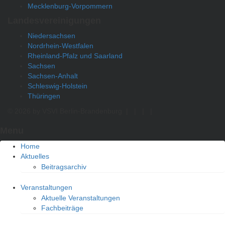
Mecklenburg-Vorpommern
Landesvereinigungen
Niedersachsen
Nordrhein-Westfalen
Rheinland-Pfalz und Saarland
Sachsen
Sachsen-Anhalt
Schleswig-Holstein
Thüringen
© 2026 by VSVI Berlin-Brandenburg
|
|
|
|
Menu
Home
Aktuelles
Beitragsarchiv
Veranstaltungen
Aktuelle Veranstaltungen
Fachbeiträge