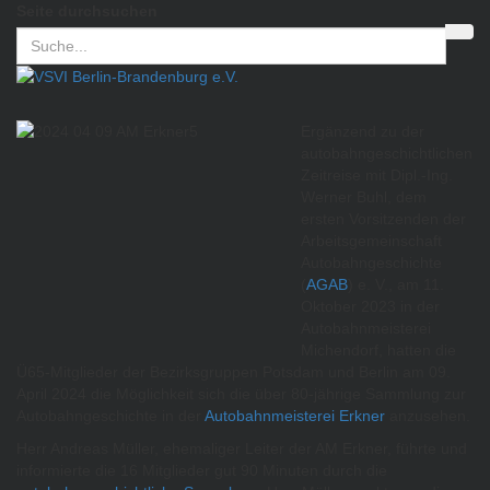
Seite durchsuchen
Ergänzend zu der
autobahngeschichtlichen
Zeitreise mit Dipl.-Ing.
Werner Buhl, dem
ersten Vorsitzenden der
Arbeitsgemeinschaft
Autobahngeschichte
(
AGAB
) e. V., am 11.
Oktober 2023 in der
Autobahnmeisterei
Michendorf, hatten die
Ü65-Mitglieder der Bezirksgruppen Potsdam und Berlin am 09.
April 2024 die Möglichkeit sich die über 80-jährige Sammlung zur
Autobahngeschichte in der
Autobahnmeisterei Erkner
anzusehen.
Herr Andreas Müller, ehemaliger Leiter der AM Erkner, führte und
informierte die 16 Mitglieder gut 90 Minuten durch die