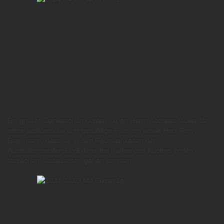
Ein großes Dankeschön richten wir an Herrn Andreas Müller für
seine ausführliche und geduldige Führung sowie Herr Tony
Eisermann, dass wir in den Räumlichkeiten der
Autobahnmeisterei in Erkner bei Kaffee und Kuchen in den
fachlichen Austauschen gehen konnten.