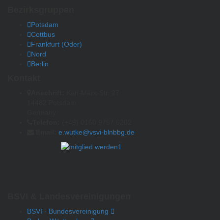
Bezirksgruppen
Potsdam
Cottbus
Frankfurt (Oder)
Nord
Berlin
Kontakt
Anschrift:
Karl-Marx-Str. 27
14482 Potsdam
Germany
Telefon:
(+49) 0160 9757 6202
Email:
e.wutke@vsvi-blnbbg.de
BSVI & Landesvereinigungen
BSVI - Bundesvereinigung