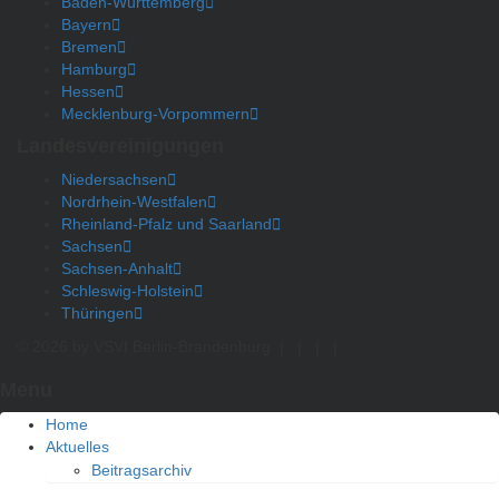
Baden-Württemberg
Bayern
Bremen
Hamburg
Hessen
Mecklenburg-Vorpommern
Landesvereinigungen
Niedersachsen
Nordrhein-Westfalen
Rheinland-Pfalz und Saarland
Sachsen
Sachsen-Anhalt
Schleswig-Holstein
Thüringen
© 2026 by VSVI Berlin-Brandenburg
|
|
|
|
Menu
Home
Aktuelles
Beitragsarchiv