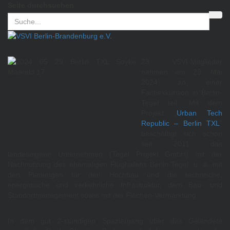
Seite durchsuchen
23 VSVI-Mitglieder
nahmen am 29. Mai
2024 an einer
Fachexkursion in Berlin-
Tegel teil. Mit dem
Projekt „
Urban Tech
Republic – Berlin TXL
“
beschäftigt sich schon
seit 2011 das
landeseigene Unternehmen (Tegel Projekt GmbH) mit der
Nachnutzung des ehemaligen Flughafens Berlin-Tegel: u. a. mit
den Planungen für den Hochbau und die technische,
energetische und verkehrliche Infrastruktur, dem Bau- und
Standortmanagement sowie mit der Flächen-Vermarktung.
In dem gut 2-stündigen Spaziergang über das Geländete