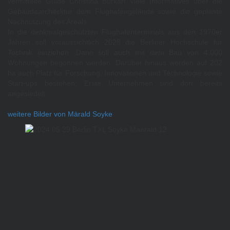
vermittelte Guide Christina Burkart viele Informatives über die
Gebäudearchitektur dem Flughafengelände sowie die geplante
Nachnutzung des Areals.
In die denkmalgeschützten Flughafenterminals aus den 1970er
Jahren soll voraussichtlich 2028 die Berliner Hochschule für
Technik einziehen. Dann soll auch mit dem Bau von 4.000
Wohnungen begonnen werden. Darüber hinaus werden auf 202
ha auch Platz für Forschung, Innovationen und Technologie sowie
Start-ups bestehen. Erste Unternehmen sind dort bereits
angesiedelt.
weitere Bilder von Märald Soyke