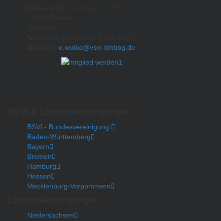
Anschrift:
Karl-Marx-Str. 27
14482 Potsdam
Germany
Telefon:
(+49) 0160 9757 6202
Email:
e.wutke@vsvi-blnbbg.de
BSVI & Landesvereinigungen
BSVI - Bundesvereinigung
Baden-Württemberg
Bayern
Bremen
Hamburg
Hessen
Mecklenburg-Vorpommern
Landesvereinigungen
Niedersachsen