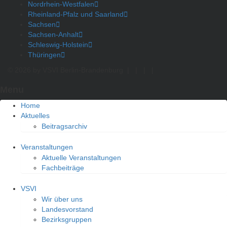
Nordrhein-Westfalen
Rheinland-Pfalz und Saarland
Sachsen
Sachsen-Anhalt
Schleswig-Holstein
Thüringen
© 2026 by VSVI Berlin-Brandenburg
|
|
|
|
Menu
Home
Aktuelles
Beitragsarchiv
Veranstaltungen
Aktuelle Veranstaltungen
Fachbeiträge
VSVI
Wir über uns
Landesvorstand
Bezirksgruppen