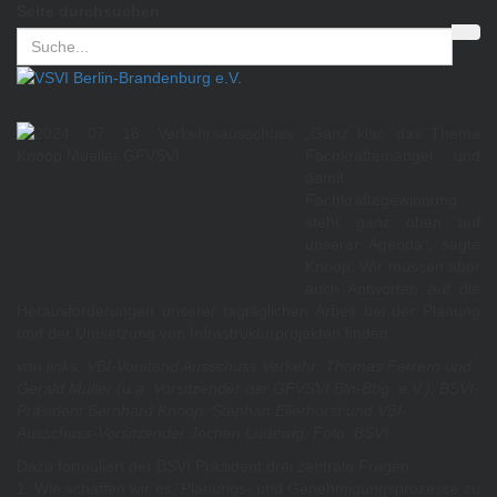
Seite durchsuchen
„Ganz klar, das Thema
Fachkräftemangel und
damit
Fachkräftegewinnung
steht ganz oben auf
unserer Agenda“, sagte
Knoop. Wir müssen aber
auch Antworten auf die
Herausforderungen unserer tagtäglichen Arbeit bei der Planung
und der Umsetzung von Infrastrukturprojekten finden.
von links: VBI-Vorstand Ausschuss Verkehr: Thomas Ferrero und
Gerald Müller (u.a. Vorsitzender der GFVSVI Bln-Bbg. e.V.), BSVI-
Präsident Bernhard Knoop, Stephan Ellerhorst und VBI-
Ausschuss-Vorsitzender Jochen Ludewig, Foto: BSVI
Dazu formuliert der BSVI Präsident drei zentrale Fragen:
1. Wie schaffen wir es, Planungs- und Genehmigungsprozesse zu