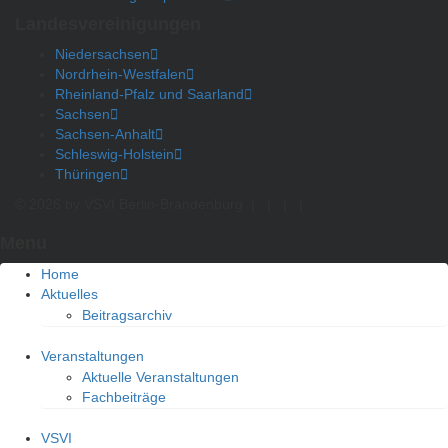
Landesvereinigungen
Niedersachsen
Nordrhein-Westfalen
Rheinland-Pfalz und Saarland
Sachsen
Sachsen-Anhalt
Schleswig-Holstein
Thüringen
© 2026 by VSVI Berlin-Brandenburg
|
|
|
|
Menu
Home
Aktuelles
Beitragsarchiv
Veranstaltungen
Aktuelle Veranstaltungen
Fachbeiträge
VSVI