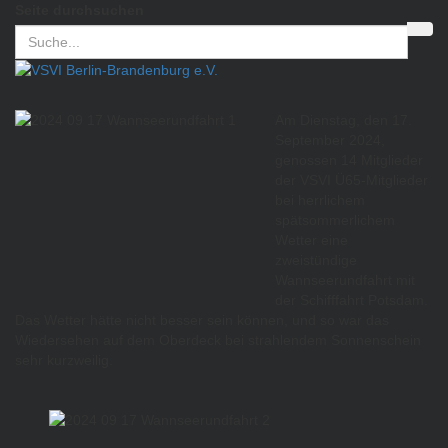
Seite durchsuchen
Am Dienstag, den 17.
September 2024,
genossen 14 Mitglieder
der VSVI Ü65-Mitglieder
bei herrlichem
spätsommerlichem
Wetter eine
zweistündige
Wannseerundfahrt mit
der Schifffahrt Potsdam.
Das Wetter hätte nicht besser sein können, und so war das
Wiedersehen auf dem Oberdeck bei strahlendem Sonnenschein
sehr kurzweilig.