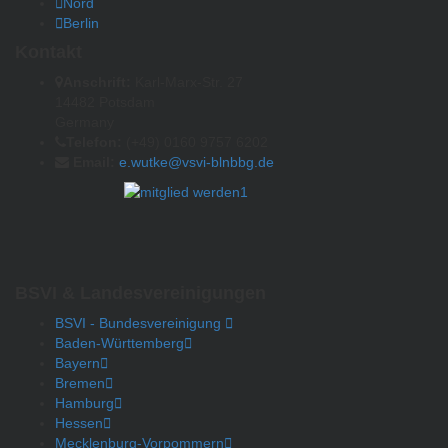
Nord
Berlin
Kontakt
Anschrift:
Karl-Marx-Str. 27
14482 Potsdam
Germany
Telefon:
(+49) 0160 9757 6202
Email:
e.wutke@vsvi-blnbbg.de
BSVI & Landesvereinigungen
BSVI - Bundesvereinigung
Baden-Württemberg
Bayern
Bremen
Hamburg
Hessen
Mecklenburg-Vorpommern