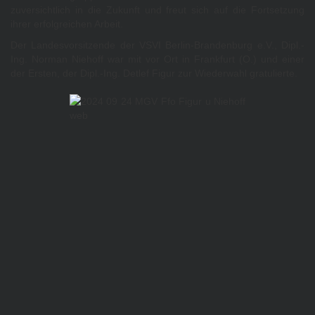
zuversichtlich in die Zukunft und freut sich auf die Fortsetzung
ihrer erfolgreichen Arbeit.
Der Landesvorsitzende der VSVI Berlin-Brandenburg e.V., Dipl.-
Ing. Norman Niehoff war mit vor Ort in Frankfurt (O.) und einer
der Ersten, der Dipl.-Ing. Detlef Figur zur Wiederwahl gratulierte.