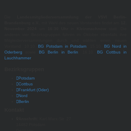
Die
Landesmitgliederversammlung der VSVI Berlin-
Brandenburg e.V.
, mit Wahl des neuen Vorstandes findet am
12.
November 2024
um
16:30 Uhr
in
Kleinmachnow
statt. Die
anderen vier Bezirksgruppen führen im Oktober ebenfalls ihre
Mitgleiderversammlungen durch und wählen einen neuen
Vorstand. 10.10.
BG Potsdam in Potsdam
; 15.10.
BG Nord in
Oderberg
sowie
BG Berlin in Berlin
; 16.10.
BG Cottbus in
Lauchhammer
.
Bezirksgruppen
Potsdam
Cottbus
Frankfurt (Oder)
Nord
Berlin
Kontakt
Anschrift:
Karl-Marx-Str. 27
14482 Potsdam
Germany