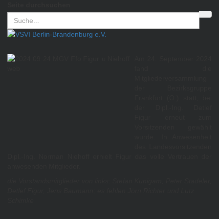
Seite durchsuchen
Am 24. September 2024
fand die
Mitgliederversammlung
der Bezirksgruppe
Frankfurt (O.) statt, bei
der Dipl.-Ing. Detlef
Figur erneut zum
Vorsitzenden gewählt
wurde. In Anwesenheit
des Landesvorsitzenden
Dipl.-Ing. Norman Niehoff erhielt Figur das volle Vertrauen der
anwesenden Mitglieder.
die Vorstandsmitglieder von links: Stefan Kunigam, Peter Stadeler,
Detlef Figur, Jens Baumann; es fehlen Jörn Richter und Lutz
Schimke