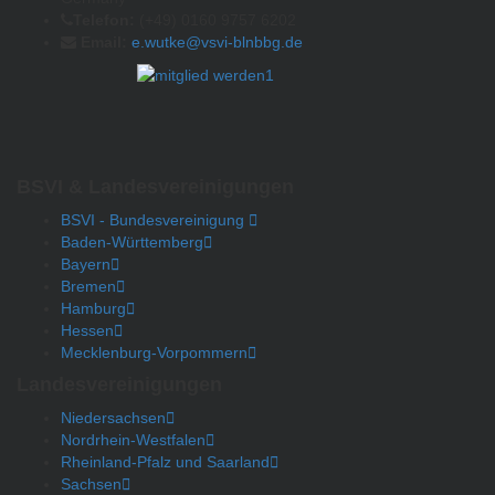
Telefon:
(+49) 0160 9757 6202
Email:
e.wutke@vsvi-blnbbg.de
BSVI & Landesvereinigungen
BSVI - Bundesvereinigung
Baden-Württemberg
Bayern
Bremen
Hamburg
Hessen
Mecklenburg-Vorpommern
Landesvereinigungen
Niedersachsen
Nordrhein-Westfalen
Rheinland-Pfalz und Saarland
Sachsen