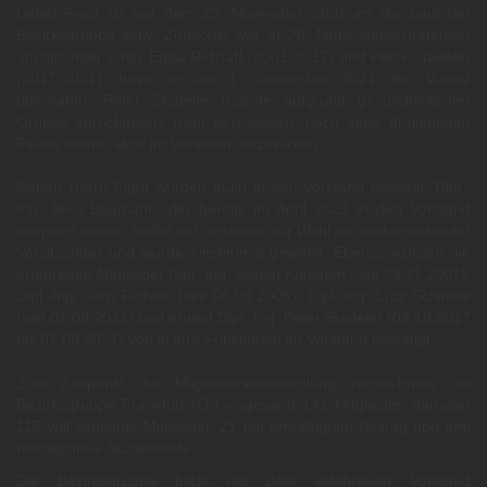
Detlef Figur ist seit dem 29. November 2001 im Vorstand der
Bezirksgruppe aktiv. Zunächst war er 20 Jahre stellvertretender
Vorsitzender unter Edda Retzlaff (2001-2017) und Peter Stadeler
(2017-2021), bevor er am 1. September 2021 den Vorsitz
übernahm. Peter Stadeler musste aufgrund gesundheitlicher
Gründe zurücktreten, freut sich jedoch, nach einer dreijährigen
Pause wieder aktiv im Vorstand mitzuwirken.
Neben Herrn Figur wurden auch in den Vorstand gewählt: Dipl.-
Ing. Jens Baumann, der bereits im April 2023 in den Vorstand
kooptiert wurde, stellte sich erstmals zur Wahl als stellvertretender
Vorsitzender und wurde einstimmig gewählt. Ebenso wurden die
erfahrenen Mitglieder Dipl.-Ing. Stefan Kunigam (seit 29.11.2001),
Dipl.-Ing. Jörn Richter (seit 06.09.2005), Dipl.-Ing. Lutz Schimke
(seit 01.09.2021) und erneut Dipl.-Ing. Peter Stadeler (09.10.2017
bis 01.09.2021) von in ihre Funktionen im Vorstand bestätigt.
Zum Zeitpunkt der Mitgliederversammlung verzeichnete die
Bezirksgruppe Frankfurt (O.) insgesamt 141 Mitglieder, darunter
115 voll zahlende Mitglieder, 21 mit ermäßigtem Beitrag und fünf
beitragsfreie Studierende.
Die Bezirksgruppe blickt mit dem erfahrenen Vorstand