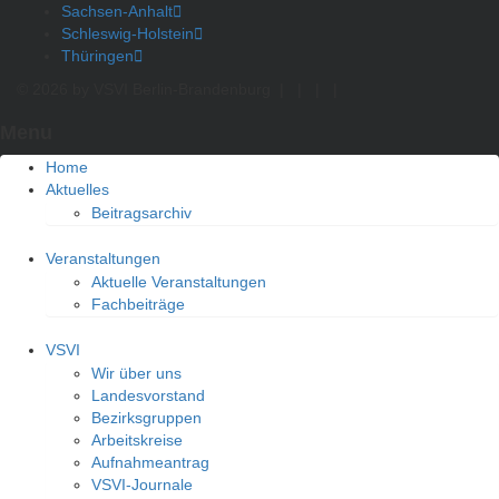
Sachsen-Anhalt
Schleswig-Holstein
Thüringen
© 2026 by VSVI Berlin-Brandenburg
|
|
|
|
Menu
Home
Aktuelles
Beitragsarchiv
Veranstaltungen
Aktuelle Veranstaltungen
Fachbeiträge
VSVI
Wir über uns
Landesvorstand
Bezirksgruppen
Arbeitskreise
Aufnahmeantrag
VSVI-Journale