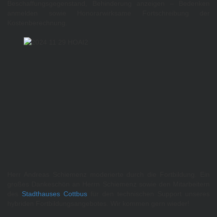
Beschaffungsgegenstand, Behinderung anzeigen – Bedenken
anmelden sowie Honorarwirksame Fortschreibung der
Kostenberechnung.
Herr Andreas Schiemenz moderierte durch die Fortbildung. Ein
großes Dankeschön an Herrn Schiemenz sowie den Mitarbeitern
des
Stadthauses Cottbus
für den technischen Support unseres
hybriden Fortbildungsangebotes. Wir kommen gern wieder!