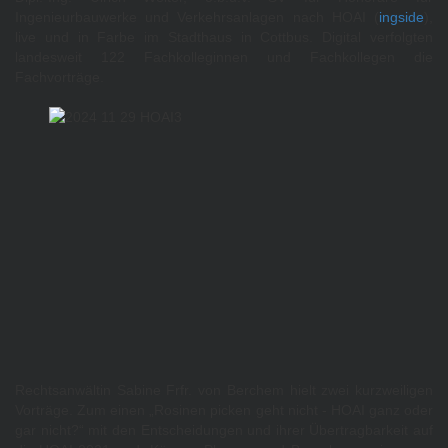
Ingenieurbauwerke und Verkehrsanlagen nach HOAI (
ingside
),
live und in Farbe im Stadthaus in Cottbus. Digital verfolgten
landesweit 122 Fachkolleginnen und Fachkollegen die
Fachvorträge.
Rechtsanwältin Sabine Frfr. von Berchem hielt zwei kurzweiligen
Vorträge. Zum einen „Rosinen picken geht nicht - HOAI ganz oder
gar nicht?“ mit den Entscheidungen und ihrer Übertragbarkeit auf