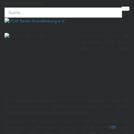
Seite durchsuchen
Am Freitag, dem 29.
November 2024 haben
wir die letzte
Fortbildungsveranstaltung im Jahr 2024 durchgeführt. Über 150
Teilnehmerinnen und Teilnehmer verfolgten das hybride
Fortbildungsangebot am Freitagnachmittag.
Davon erlebten 32 Fachkolleginnen und Fachkollegen die
Referenten, Rechtsanwältin Sabine Frfr. von Berchem (
VBI
) sowie
Dipl.-Ing. Ulrich Welter, ö.b.u.v. SV für Honorare für