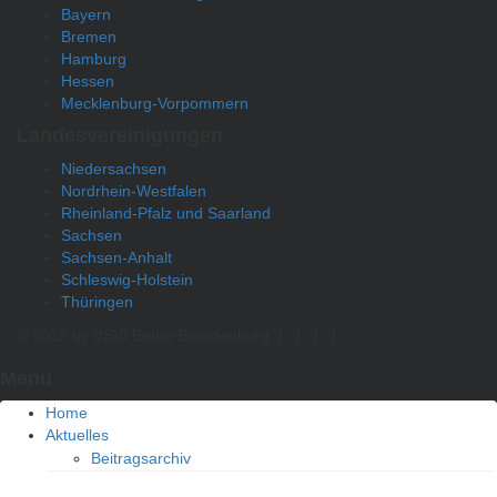
Bayern
Bremen
Hamburg
Hessen
Mecklenburg-Vorpommern
Landesvereinigungen
Niedersachsen
Nordrhein-Westfalen
Rheinland-Pfalz und Saarland
Sachsen
Sachsen-Anhalt
Schleswig-Holstein
Thüringen
© 2026 by VSVI Berlin-Brandenburg
|
|
|
|
Menu
Home
Aktuelles
Beitragsarchiv