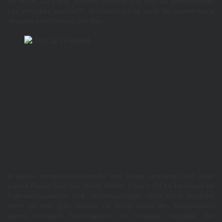
die HOAI 2021 und „Können Planung und Bau als gemeinsames
Los vergeben werden?“. Diskutiert wurde auch die gemeinsame
Vergabe von Planung und Bau.
In seiner unnachahmlichen Art und Weise referierte nach einer
kurzen Pause Dipl.-Ing. Ulrich Welter, ö.b.u.v. SV für Honorare für
Ingenieurbauwerke und Verkehrsanlagen nach HOAI (ingside)
mehr als eine gute Stunde zur HOAI sowie den Teilbereichen
seines Vortrages Generalplaner vs. losweiser Vergabe, Der