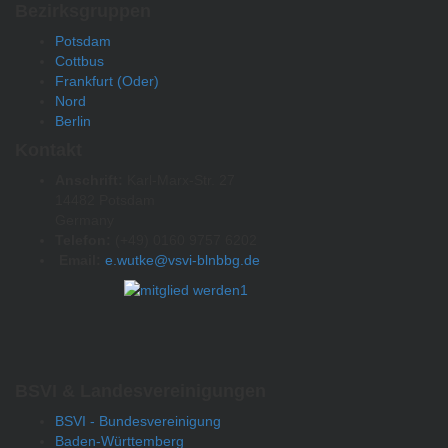
Bezirksgruppen
Potsdam
Cottbus
Frankfurt (Oder)
Nord
Berlin
Kontakt
Anschrift:
Karl-Marx-Str. 27
14482 Potsdam
Germany
Telefon:
(+49) 0160 9757 6202
Email:
e.wutke@vsvi-blnbbg.de
BSVI & Landesvereinigungen
BSVI - Bundesvereinigung
Baden-Württemberg