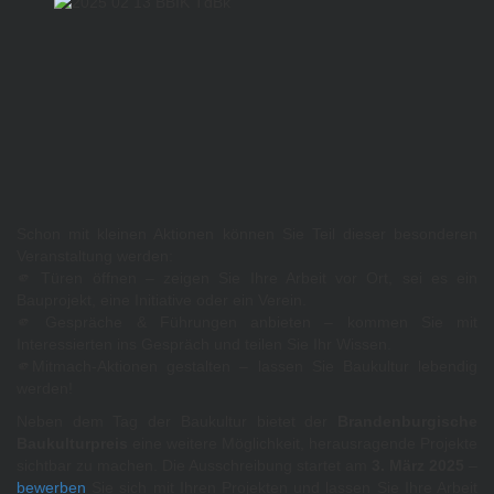
Schon mit kleinen Aktionen können Sie Teil dieser besonderen
Veranstaltung werden:
🫵 Türen öffnen – zeigen Sie Ihre Arbeit vor Ort, sei es ein
Bauprojekt, eine Initiative oder ein Verein.
🫵 Gespräche & Führungen anbieten – kommen Sie mit
Interessierten ins Gespräch und teilen Sie Ihr Wissen.
🫵Mitmach-Aktionen gestalten – lassen Sie Baukultur lebendig
werden!
Neben dem Tag der Baukultur bietet der
Brandenburgische
Baukulturpreis
eine weitere Möglichkeit, herausragende Projekte
sichtbar zu machen. Die Ausschreibung startet am
3. März 2025
–
bewerben
Sie sich mit Ihren Projekten und lassen Sie Ihre Arbeit