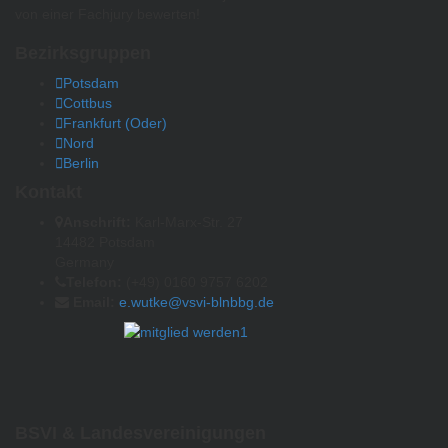
von einer Fachjury bewerten!
Bezirksgruppen
Potsdam
Cottbus
Frankfurt (Oder)
Nord
Berlin
Kontakt
Anschrift:
Karl-Marx-Str. 27
14482 Potsdam
Germany
Telefon:
(+49) 0160 9757 6202
Email:
e.wutke@vsvi-blnbbg.de
BSVI & Landesvereinigungen