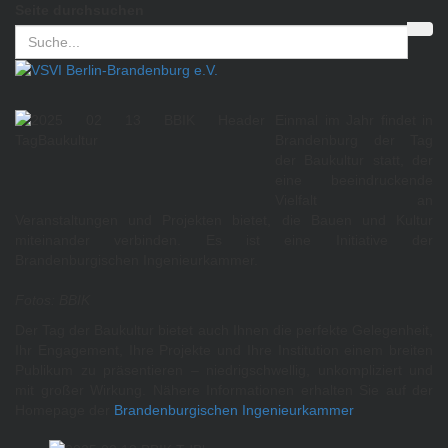
Seite durchsuchen
Einmal im Jahr findet in
Brandenburg der Tag
der Baukultur statt, der
eine beeindruckende
Vielfalt an
Veranstaltungen und Projekten bietet, die Bauen und Kultur
miteinander verbinden. Es ist eine Initiative der
Brandenburgischen Ingenieurkammer.
Fotos: BBIK
Der Tag der Baukultur bietet auch Ihnen die perfekte Gelegenheit,
Ihr Engagement, Ihre Projekte und Ihre Institution einem breiten
Publikum zu präsentieren – niedrigschwellig, unkompliziert und
mit großer Wirkung. Nähere Informationen erhalten Sie auf der
Homepage der
Brandenburgischen Ingenieurkammer