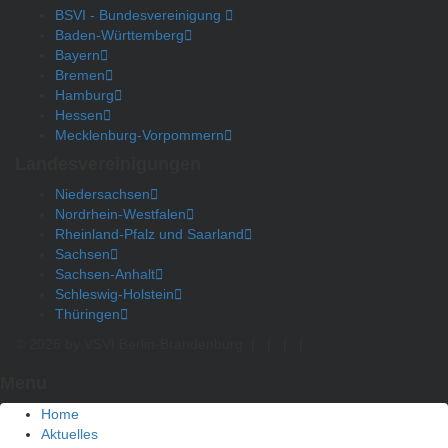
BSVI - Bundesvereinigung
Baden-Württemberg
Bayern
Bremen
Hamburg
Hessen
Mecklenburg-Vorpommern
Landesvereinigungen
Niedersachsen
Nordrhein-Westfalen
Rheinland-Pfalz und Saarland
Sachsen
Sachsen-Anhalt
Schleswig-Holstein
Thüringen
© 2026 by VSVI Berlin-Brandenburg
|
|
|
|
Menu
Home
Aktuelles