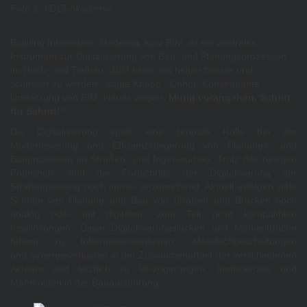
Foto´s: VDEI-Akademie
Building Information Modeling, kurz BIM, ist ein zentrales
Instrument zur Digitalisierung von Bau- und Planungsprozessen
im Hoch- und Tiefbau. „BIM kann uns helfen besser und
schneller zu werden“, sagte Knoop, „Daher: Konsequente
Umsetzung von BIM. Neues wagen.
Mutig vorangehen. Schritt
für Schritt!“
Die Digitalisierung spielt eine zentrale Rolle bei der
Modernisierung und Effizienzsteigerung von Planungs- und
Bauprozessen im Straßen- und Ingenieurbau. Trotz des riesigen
Potenzials sind die Fortschritte der Digitalisierung der
Straßenplanung noch immer unzureichend. Aktuell erfolgen viele
Schritte von Planung und Bau von Straßen und Brücken noch
analog oder mit digitalen, zum Teil nicht kompatiblen
Insellösungen. Diese Digitalisierungslücken und Medienbrüche
führen zu Informationsverlusten, Mehrfachbearbeitungen
und Synergieverlusten in der Zusammenarbeit der verschiedenen
Akteure und letztlich zu Verzögerungen, Ineffizienzen und
Mehrkosten in der Bauausführung.