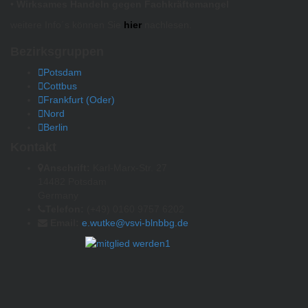
• Wirksames Handeln gegen Fachkräftemangel
weitere Info´s können Sie
hier
nachlesen.
Bezirksgruppen
Potsdam
Cottbus
Frankfurt (Oder)
Nord
Berlin
Kontakt
Anschrift:
Karl-Marx-Str. 27
14482 Potsdam
Germany
Telefon:
(+49) 0160 9757 6202
Email:
e.wutke@vsvi-blnbbg.de