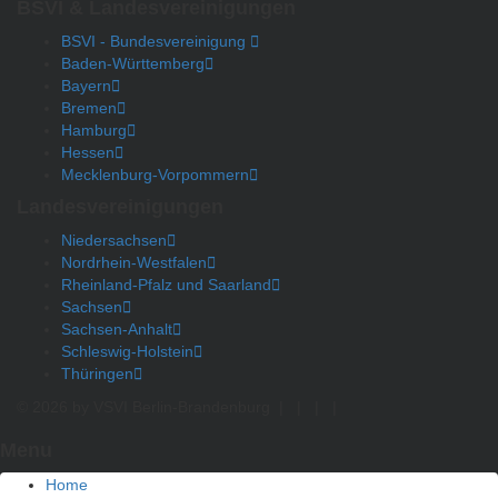
BSVI & Landesvereinigungen
BSVI - Bundesvereinigung
Baden-Württemberg
Bayern
Bremen
Hamburg
Hessen
Mecklenburg-Vorpommern
Landesvereinigungen
Niedersachsen
Nordrhein-Westfalen
Rheinland-Pfalz und Saarland
Sachsen
Sachsen-Anhalt
Schleswig-Holstein
Thüringen
© 2026 by VSVI Berlin-Brandenburg
|
|
|
|
Menu
Home