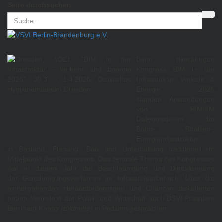
Seite durchsuchen
Beim diesjährigen
Kongress BIM in der
Infrastruktur Verkehr &
Energie 2025
standen Anwendungen
von BIM/IIM
Datenmodellen für
Bahn-, Straßen-,
Energieinfrastruktur
in Bestand, Planung, Bau und Unterhaltung traditionell im
Mittelpunkt des Kongresses. Das zentrale Thema des Kongresses
war in diesem Jahr die Beschleunigung und Digitalisierung
der Genehmigungsverfahren im Infrastrukturbereich. Über die
einhergehenden Herausforderungen und Chancen diskutierten
neben Vertretern der Politik und Wirtschaft auch BSVI-Präsident
Bernhard Knoop
(Bildmitte)
in Podiumsgesprächen.