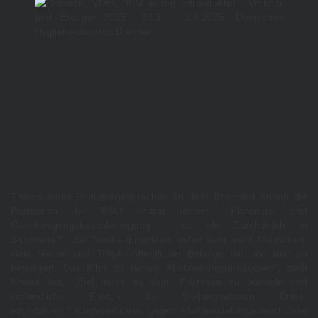
Thema eines Podiumsgespräches an dem Bernhard Knoop die
Positionen der BSVI vertrat lautete: “Planungs- und
Genehmigungsbeschleunigung - ist ein Durchbruch in
Sichtweite?“ „Bei Neubauprojekten reden sehr viele Menschen,
viele Stellen und Träger öffentlicher Belange mit und sind zu
beteiligen. Das führt zu langen Abstimmungsprozessen“, stellt
Knoop fest, „Ziel muss es sein, Prozesse zu bündeln und
verbindliche Fristen für Stellungnahmen Dritter
einzuführen.“ Klageverfahren gegen Planfeststellungsbeschlüsse