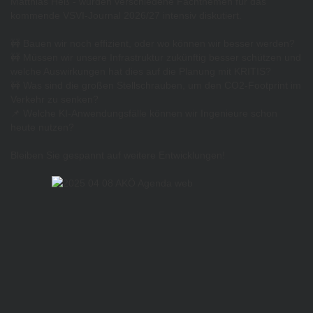
Matthias Heß
- wurden verschiedene Fachthemen für das
kommende VSVI-Journal 2026/27 intensiv diskutiert.
🚧 Bauen wir noch effizient, oder wo können wir besser werden?
🚧 Müssen wir unsere Infrastruktur zukünftig besser schützen und
welche Auswirkungen hat dies auf die Planung mit KRITIS?
🚧 Was sind die großen Stellschrauben, um den CO2-Footprint im
Verkehr zu senken?
📌 Welche KI-Anwendungsfälle können wir Ingenieure schon
heute nutzen?
Bleiben Sie gespannt auf weitere Entwicklungen!