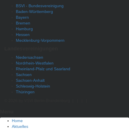
BSVI - Bundesvereinigung
Baden-Württemberg
Bayern
Bremen
Hamburg
Hessen
Mecklenburg-Vorpommern
Landesvereinigungen
Niedersachsen
Nordrhein-Westfalen
Rheinland-Pfalz und Saarland
Sachsen
Sachsen-Anhalt
Schleswig-Holstein
Thüringen
© 2026 by VSVI Berlin-Brandenburg
|
|
|
|
Menu
Home
Aktuelles