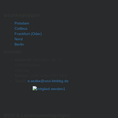
Bezirksgruppen
Potsdam
Cottbus
Frankfurt (Oder)
Nord
Berlin
Kontakt
Anschrift:
Karl-Marx-Str. 27
14482 Potsdam
Germany
Telefon:
(+49) 0160 9757 6202
Email:
e.wutke@vsvi-blnbbg.de
BSVI & Landesvereinigungen