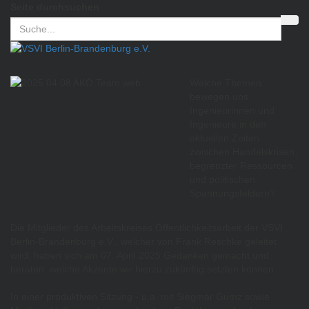
Seite durchsuchen
Welche Themen
bewegen uns
Ingenieurinnen und
Ingenieure in den
aktuellen Zeiten
zwischen Handelskrisen,
begrenzter Ressourcen
und politischen
Spannungsfeldern?
Die Mitglieder des Arbeitskreises Öffentlichkeitsarbeit der VSVI
Berlin-Brandenburg e.V., welcher von
Frank Reschke
geleitet
wird, haben sich am 07. April 2025 Gedanken gemacht und
beraten, welche Akzente wir hierzu zukünftig setzten können.
In einer produktiven Sitzung - u.a. mit
Siegmar Gumz
sowie