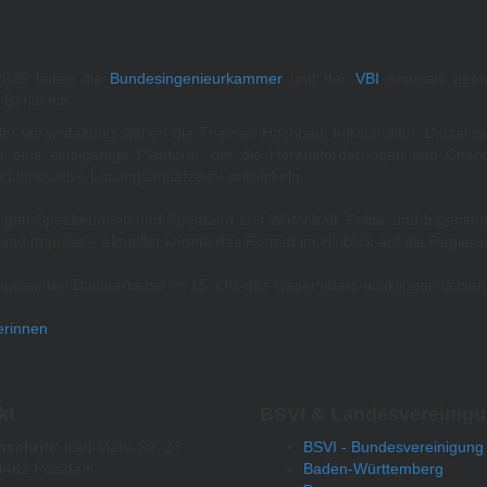
2025 laden die
Bundesingenieurkammer
und der
VBI
erstmals gem
Berlin ein.
r Veranstaltung stehen die Themen Hochbau, Infrastruktur, Digitalisier
t eine einzigartige Plattform, um die Herausforderungen und Cha
nd innovative Lösungsansätze zu entwickeln.
tigen Speakerinnen und Speakern aus Wirtschaft, Politik und Ingenie
 und Impulse – aktueller könnte das Format im Hinblick auf die Regie
imposanten Dachterrasse im 15. OG des Gasometers ausklingen lassen
erinnen
kt
BSVI & Landesvereinig
nschrift:
Karl-Marx-Str. 27
BSVI - Bundesvereinigung
4482 Potsdam
Baden-Württemberg