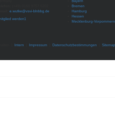
ermany
Bayern
elefon:
(+49) 0160 9757 6202
Bremen
mail:
e.wutke@vsvi-blnbbg.de
Hamburg
Hessen
Mecklenburg-Vorpommern
halten
|
Intern
|
Impressum
|
Datenschutzbestimmungen
|
Sitema