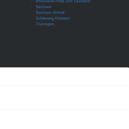
Rheinland-Pfalz und Saarland
Sachsen
Sachsen-Anhalt
Schleswig-Holstein
Thüringen
p