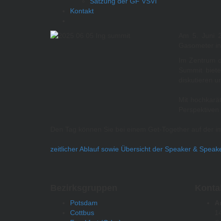
Satzung der GF VSVI
Kontakt
Am 5. Juni 
Gasometer in 
Im Zentrum de
Summit biete
diskutieren u
Mit hochkarä
Perspektiven
Den Tag können Sie bei einem Get-Together auf der 
zeitlicher Ablauf sowie Übersicht der Speaker & Speak
Bezirksgruppen
Konta
Potsdam
A
Cottbus
1