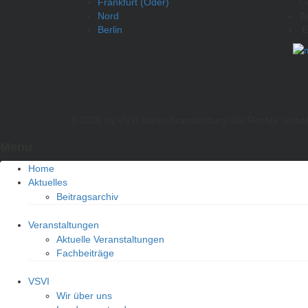
Frankfurt (Oder)
G
Nord
T
Berlin
E
© 2026 by VSVI Berlin-Brandenburg
alle Rechte vorbe
Menu
Home
Aktuelles
Beitragsarchiv
Veranstaltungen
Aktuelle Veranstaltungen
Fachbeiträge
VSVI
Wir über uns