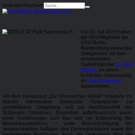
Seite durchsuchen
Am 22. Juli 2025 hatten
die Ü65-Mitglieder der
VSVI Berlin-
Brandenburg erneut die
Gelegenheit, mit dem
renommierten
Gartenhistoriker
Dr. Jörg
Wacker
, an einem
fachlichen Spaziergang
im
Park Sanssouci
teilzunehmen.
Vor dem Restaurant „Zur Historischen Mühle“ erläuterte Dr.
Wacker interessante historische Hintergründe zur
unmittelbaren Umgebung und zur Nachbarschaft des
Schlosses Sanssouci. Besonders aufschlussreich waren
seine Ausführungen zum Bau und zur Entwicklung des
Besucherparkplatzes – unter Berücksichtigung der
anspruchsvollen Auflagen des Denkmalschutzes sowie der
begleitenden Begrünung. Auch die Diskussion über die