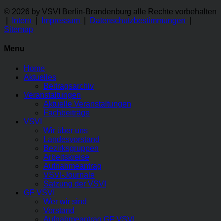
© 2026 by VSVI Berlin-Brandenburg
alle Rechte vorbehalten
|
Intern
|
Impressum
|
Datenschutzbestimmungen
|
Sitemap
Menu
Home
Aktuelles
Beitragsarchiv
Veranstaltungen
Aktuelle Veranstaltungen
Fachbeiträge
VSVI
Wir über uns
Landesvorstand
Bezirksgruppen
Arbeitskreise
Aufnahmeantrag
VSVI-Journale
Satzung der VSVI
GF VSVI
Wer wir sind
Vorstand
Aufnahmeantrag GF VSVI