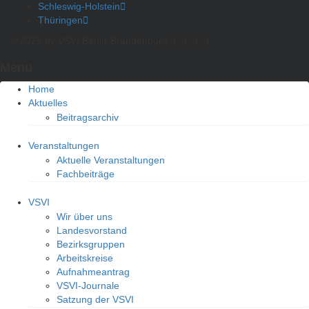
Schleswig-Holstein
Thüringen
© 2026 by VSVI Berlin-Brandenburg
|
|
|
|
Menu
Home
Aktuelles
Beitragsarchiv
Veranstaltungen
Aktuelle Veranstaltungen
Fachbeiträge
VSVI
Wir über uns
Landesvorstand
Bezirksgruppen
Arbeitskreise
Aufnahmeantrag
VSVI-Journale
Satzung der VSVI