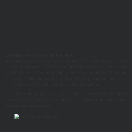
Geselliger Abschluss mit Ausblick
Zum Abschluss der rundum gelungenen Tour kehrte die Gruppe
in das Restaurant "Zur Reuse" in Kähnsdorf ein. Bei einem
wohlverdienten "Feierabendbier" und einer herzhaften Stärkung
ließen die Teilnehmenden den Tag Revue passieren, bevor sie
sich auf den rund 15 km langen Heimweg machten.
Die VSVI-Radtour hat sich als fachlich bereicherndes und zugleich
sportlich-geselliges Format etabliert – wir freuen uns schon jetzt
auf die nächste Ausgabe!