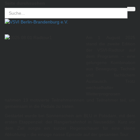
Seite durchsuchen
Am 1. August 2025
stand die zweite Edition
der VSVI-Radtour auf
dem Programm – eine
gelungene Kombination
aus Bewegung, Technik
und fachlichem
Austausch. Trotz
wechselhafter
Wetterprognosen
nahmen 19 motivierte Teilnehmerinnen und Teilnehmer teil, um
gemeinsam in die Pedale zu treten.
Gestartet wurde bei Sonnenschein am BLU in Potsdam, mit dem
ersten Etappenziel: der Rangierbahnhof in Neuseddin. Kurz vor
dem Ziel sorgte ein kurzer Regenschauer für eine kleine
Abkühlung – die einzige nasse Episode auf der gesamten Tour.