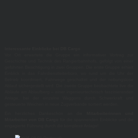
Interessante Einblicke bei DB Cargo
Vor Ort erwartete die Gruppe ein informativer Vortrag zur
Geschichte und Technik des Rangierbahnhofs, gefolgt von einer
geführten Besichtigung in zwei Gruppen. Die erste Gruppe erhielt
Einblick in das Fahrdienstleiterbüro, wo rund um die Uhr der
Betrieb koordiniert, Fahrwege geschaltet und der reibungslose
Ablauf sichergestellt wird. Die zweite Gruppe beobachtete live die
Abläufe am Ablaufberg – einer ingenieurtechnisch faszinierenden
Anlage, bei der einzelne Waggons durch Schwerkraft und
gesteuerte Weichen in neue Zugverbände sortiert werden.
Ein herzliches Dankeschön an die
Mitarbeiterinnen und
Mitarbeiter von DB Cargo
für die spannenden Einblicke und die
engagierte Führung durch die komplexe Anlage!