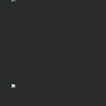
Technik trifft Praxis an der B2 am Seddiner See
Im Anschluss führte die Route zum Seddiner See an die B2, wo
Dipl.-Ing. Keith Lange und Dipl.-Ing. Frank Schmidt vom
Landesbetrieb Straßenwesen Brandenburg eine aktuelle
Maßnahme zur Stabilisierung des Radweges präsentierten. Der
Abschnitt drohte in den See abzusacken – nun wurden gezielte
bauliche Maßnahmen ergriffen, um dies dauerhaft zu verhindern.