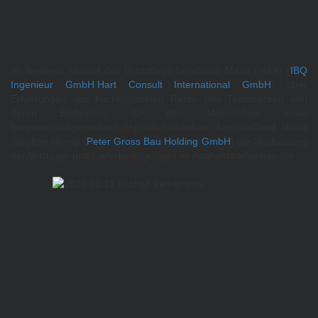
Im weiteren Verlauf des Vormittags berichtete Mario Peiker (
IBQ
Ingenieur GmbH
/
Hart Consult International GmbH
) über
Erfahrungen aus hochbelasteten Renn- und Teststrecken und
deren Bedeutung für den klassischen sowie
temperaturabgesenkten Asphaltstraßenbau. Anschließend stellte
Stephan Ninnig (
Peter Gross Bau Holding GmbH
) die Neufassung
der Vertrags- und Lieferbedingungen im Asphaltstraßenbau vor.