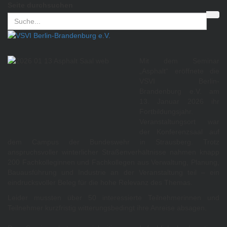
Seite durchsuchen
Mit dem Seminar
„Asphalt“ eröffnete die
VSVI Berlin-
Brandenburg e.V. am
13. Januar 2026 ihr
Fortbildungsjahr.
Veranstaltungsort war
der Konferenzsaal auf
dem Campus der Bundeswehr in Strausberg. Trotz
anspruchsvoller winterlicher Straßenverhältnisse nahmen knapp
200 Fachkolleginnen und Fachkollegen aus Verwaltung, Planung,
Bauausführung und Industrie an der Veranstaltung teil – ein
eindrucksvoller Beleg für die hohe Relevanz des Themas.
Leider mussten über 50 interessierte Teilnehmerinnen und
Teilnehmer kurzfristig witterungsbedingt ihre Anreise absagen.