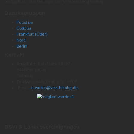
maßgeblich zum Gelingen der Veranstaltung beitrug.
Bezirksgruppen
Potsdam
Cottbus
Frankfurt (Oder)
Nord
Berlin
Kontakt
Anschrift:
Karl-Marx-Str. 27
14482 Potsdam
Germany
Telefon:
(+49) 0160 9757 6202
Email:
e.wutke@vsvi-blnbbg.de
BSVI & Landesvereinigungen