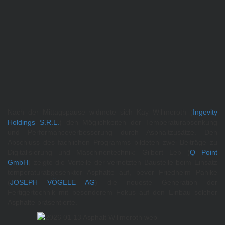
Nach der Mittagspause widmete sich Kay Willmeroth (
Ingevity
Holdings S.R.L.
) den Möglichkeiten der Temperaturabsenkung
und Performanceverbesserung durch Asphaltzusätze. Den
Abschluss des fachlichen Programms bildeten zwei Beiträge zu
Digitalisierung und Maschinentechnik: Gilbert Leb (
Q Point
GmbH
) zeigte die Vorteile der vernetzten Baustelle beim Einsatz
temperaturabgesenkter Asphalte auf, bevor Friedhelm Pahlke
(
JOSEPH VÖGELE AG
) die neueste Generation der
Fertigertechnik mit besonderem Fokus auf den Einbau solcher
Asphalte präsentierte.