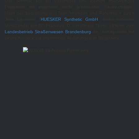
Das Seminar bot ein vielseitiges und fachlich hochwertiges
Programm mit insgesamt sechs praxisnahen Fachvorträgen.
Nach der Begrüßung der Teilnehmenden und Referenten durch
Jens Baumann (
HUESKER Synthetic GmbH
, stellvertretender
Vorsitzender der BG Frankfurt (O.)) eröffnete Thomas Plehm vom
Landesbetrieb Straßenwesen Brandenburg
die Vortragsreihe mit
einem Ausblick auf anstehende Änderungen im Regelwerk.