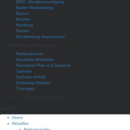
BSVI - Bundesvereinigung
Baden-Württemberg
Bayern
Bremen
Hamburg
Hessen
Mecklenburg-Vorpommern
Landesvereinigungen
Niedersachsen
Nordrhein-Westfalen
Rheinland-Pfalz und Saarland
Sachsen
Sachsen-Anhalt
Schleswig-Holstein
Thüringen
© 2026 by VSVI Berlin-Brandenburg
|
|
|
|
Menu
Home
Aktuelles
Beitragsarchiv