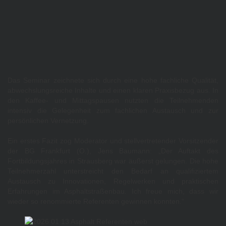
Das Seminar zeichnete sich durch eine hohe fachliche Qualität,
abwechslungsreiche Inhalte und einen klaren Praxisbezug aus. In
den Kaffee- und Mittagspausen nutzten die Teilnehmenden
intensiv die Gelegenheit zum fachlichen Austausch und zur
persönlichen Vernetzung.
Ein erstes Fazit zog Moderator und stellvertretender Vorsitzender
der BG Frankfurt (O.), Jens Baumann: „Der Auftakt des
Fortbildungsjahres in Strausberg war äußerst gelungen. Die hohe
Teilnehmerzahl unterstreicht den Bedarf an qualifiziertem
Austausch zu Innovationen, Regelwerken und praktischen
Erfahrungen im Asphaltstraßenbau. Ich freue mich, dass wir
wieder so renommierte Referenten gewinnen konnten.“