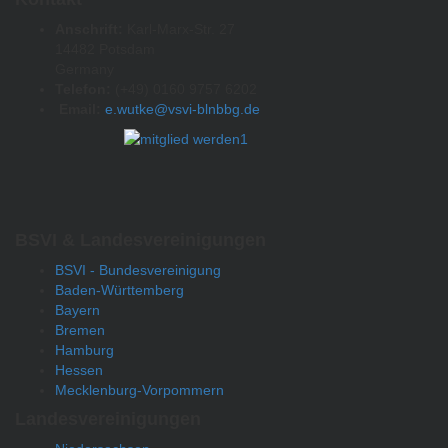
Anschrift:
Karl-Marx-Str. 27
14482 Potsdam
Germany
Telefon:
(+49) 0160 9757 6202
Email:
e.wutke@vsvi-blnbbg.de
BSVI & Landesvereinigungen
BSVI - Bundesvereinigung
Baden-Württemberg
Bayern
Bremen
Hamburg
Hessen
Mecklenburg-Vorpommern
Landesvereinigungen