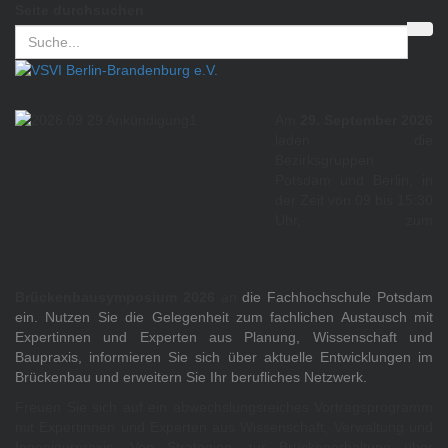
Seite durchsuchen
Am
29. September 2026
laden die
Bezirksgruppen
Potsdam und Berlin, in
der Zeit von 09 bis 15:30
Uhr, zum
Brückenbausymposium 2026
an
die
Fachhochschule Potsdam
ein. Nutzen Sie die Gelegenheit zum fachlichen Austausch mit
Expertinnen und Experten aus Planung, Wissenschaft und
Baupraxis, informieren Sie sich über aktuelle Entwicklungen im
Brückenbau und erweitern Sie Ihr berufliches Netzwerk.
Freuen Sie sich auf ein abwechslungsreiches Vortragsprogramm
mit Expertinnen und Experten aus Wissenschaft, Verwaltung und
Ingenieurpraxis. Von Strategien zur Brückenerhaltung über