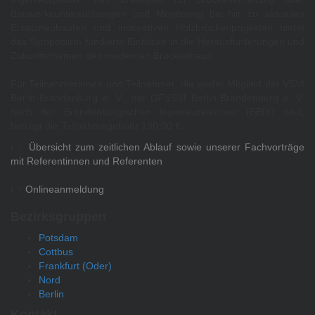
Bauwerksuntersuchungen und Monitoring bis hin zu aktuellen
Ersatzneubauten und innovativen Holzbrückenprojekten bietet
das Symposium fundierte Einblicke in die Herausforderungen und
Zukunftsthemen des modernen Brückenbaus.
Für Teilnehmerinnen und Teilnehmer, die weder Mitglied der VSVI
Berlin-Brandenburg e. V., der GFVSVI Berlin-Brandenburg e. V.
noch der Brandenburgischen Ingenieurkammer (BBIK) sind,
beträgt die Teilnahmegebühr 130,00 €.
👉
Übersicht zum zeitlichen Ablauf sowie unserer Fachvorträge
mit Referentinnen und Referenten
👉
Onlineanmeldung
Bezirksgruppen
Potsdam
Cottbus
Frankfurt (Oder)
Nord
Berlin
Kontakt