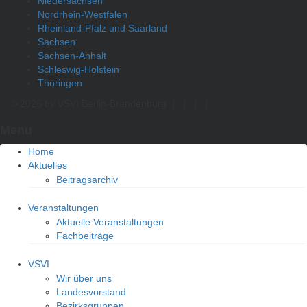
Niedersachsen
Nordrhein-Westfalen
Rheinland-Pfalz und Saarland
Sachsen
Sachsen-Anhalt
Schleswig-Holstein
Thüringen
© 2026 by VSVI Berlin-Brandenburg
|
|
|
|
Menu
Home
Aktuelles
Beitragsarchiv
Veranstaltungen
Aktuelle Veranstaltungen
Fachbeiträge
VSVI
Wir über uns
Landesvorstand
Bezirksgruppen