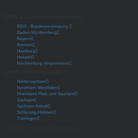
BSVI & Landesvereinigungen
BSVI - Bundesvereinigung
Baden-Württemberg
Bayern
Bremen
Hamburg
Hessen
Mecklenburg-Vorpommern
Landesvereinigungen
Niedersachsen
Nordrhein-Westfalen
Rheinland-Pfalz und Saarland
Sachsen
Sachsen-Anhalt
Schleswig-Holstein
Thüringen
© 2026 by VSVI Berlin-Brandenburg
|
|
|
|