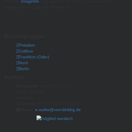
unseren
Imagefilm
(Sie werden zur Cloud weitergeleitet)
abrufen. DANKE an alle Beteiligten!
Bezirksgruppen
Potsdam
Cottbus
Frankfurt (Oder)
Nord
Berlin
Kontakt
Anschrift:
Karl-Marx-Str. 27
14482 Potsdam
Germany
Telefon:
(+49) 0160 9757 6202
Email:
e.wutke@vsvi-blnbbg.de