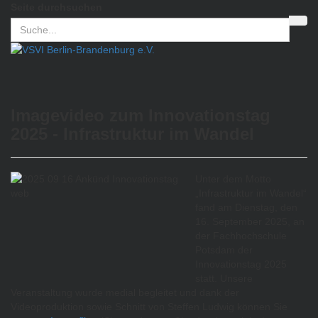
Seite durchsuchen
Imagevideo zum Innovationstag
2025 - Infrastruktur im Wandel
Unter dem Motto
„Infrastruktur im Wandel“
fand am Dienstag, den
16. September 2025, an
der Fachhochschule
Potsdam der
Innovationstag 2025
statt. Unsere
Veranstaltung wurde medial begleitet und dank der
Videoproduktion sowie Schnitt von Steffen Ludwig können Sie