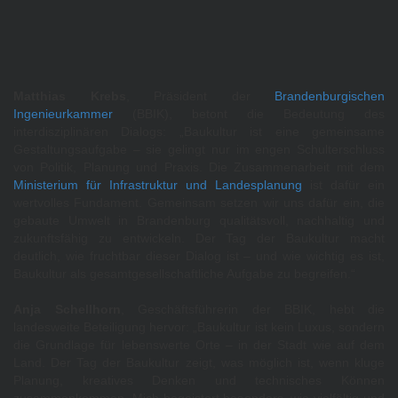
Matthias Krebs
, Präsident der
Brandenburgischen
Ingenieurkammer
(BBIK), betont die Bedeutung des
interdisziplinären Dialogs: „Baukultur ist eine gemeinsame
Gestaltungsaufgabe – sie gelingt nur im engen Schulterschluss
von Politik, Planung und Praxis. Die Zusammenarbeit mit dem
Ministerium für Infrastruktur und Landesplanung
ist dafür ein
wertvolles Fundament. Gemeinsam setzen wir uns dafür ein, die
gebaute Umwelt in Brandenburg qualitätsvoll, nachhaltig und
zukunftsfähig zu entwickeln. Der Tag der Baukultur macht
deutlich, wie fruchtbar dieser Dialog ist – und wie wichtig es ist,
Baukultur als gesamtgesellschaftliche Aufgabe zu begreifen.“
Anja Schellhorn
, Geschäftsführerin der BBIK, hebt die
landesweite Beteiligung hervor: „Baukultur ist kein Luxus, sondern
die Grundlage für lebenswerte Orte – in der Stadt wie auf dem
Land. Der Tag der Baukultur zeigt, was möglich ist, wenn kluge
Planung, kreatives Denken und technisches Können