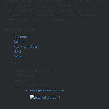
Brandenburgischen Ingenieurkammer und des Ministeriums für
Infrastruktur und Landesplanung des Landes Brandenburg. Ziel
ist es, die öffentliche Wahrnehmung für Baukultur zu schärfen und
die Bedeutung von Architektur und Stadtentwicklung für das
gesellschaftliche Leben hervorzuheben.
Bezirksgruppen
Potsdam
Cottbus
Frankfurt (Oder)
Nord
Berlin
Kontakt
Anschrift:
Karl-Marx-Str. 27
14482 Potsdam
Germany
Telefon:
(+49) 0160 9757 6202
Email:
e.wutke@vsvi-blnbbg.de