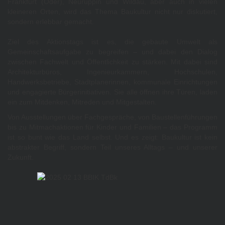
Frankfurt (Oder), Neuruppin und Wildau, aber auch in vielen
kleineren Orten, wird das Thema Baukultur nicht nur diskutiert,
sondern erlebbar gemacht.
Ziel des Aktionstags ist es, die gebaute Umwelt als
Gemeinschaftsaufgabe zu begreifen – und dabei den Dialog
zwischen Fachwelt und Öffentlichkeit zu stärken. Mit dabei sind
Architekturbüros, Ingenieurkammern, Hochschulen,
Handwerksbetriebe, Stadtplanerinnen, kommunale Einrichtungen
und engagierte Bürgerinitiativen. Sie alle öffnen ihre Türen, laden
ein zum Mitdenken, Mitreden und Mitgestalten.
Von Ausstellungen über Fachgespräche, von Baustellenführungen
bis zu Mitmachaktionen für Kinder und Familien – das Programm
ist so bunt wie das Land selbst. Und es zeigt: Baukultur ist kein
abstrakter Begriff, sondern Teil unseres Alltags – und unserer
Zukunft.