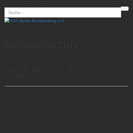
Seite durchsuchen
Beitragsarchiv
Tag der Baukultur Brandenburg am
24. Mai 2025
Veröffentlicht: 05. Mai 2025
Brandenburg als Flächenland ist geprägt durch unterschiedliche
Lebensrealitäten: von städtischen Wachstumsräumen über
strukturschwache Regionen bis hin zu kleinen Gemeinden mit
großer Geschichte. Genau dieser Vielfalt trägt der Tag der
Baukultur Rechnung. Mit Veranstaltungen unter anderem in