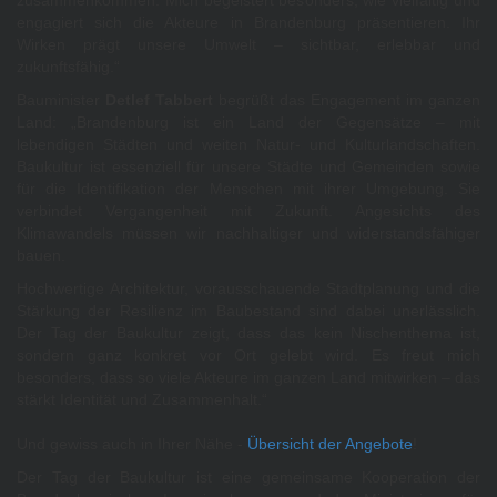
zusammenkommen. Mich begeistert besonders, wie vielfältig und
engagiert sich die Akteure in Brandenburg präsentieren. Ihr
Wirken prägt unsere Umwelt – sichtbar, erlebbar und
zukunftsfähig.“
Bauminister
Detlef Tabbert
begrüßt das Engagement im ganzen
Land: „Brandenburg ist ein Land der Gegensätze – mit
lebendigen Städten und weiten Natur- und Kulturlandschaften.
Baukultur ist essenziell für unsere Städte und Gemeinden sowie
für die Identifikation der Menschen mit ihrer Umgebung. Sie
verbindet Vergangenheit mit Zukunft. Angesichts des
Klimawandels müssen wir nachhaltiger und widerstandsfähiger
bauen.
Hochwertige Architektur, vorausschauende Stadtplanung und die
Stärkung der Resilienz im Baubestand sind dabei unerlässlich.
Der Tag der Baukultur zeigt, dass das kein Nischenthema ist,
sondern ganz konkret vor Ort gelebt wird. Es freut mich
besonders, dass so viele Akteure im ganzen Land mitwirken – das
stärkt Identität und Zusammenhalt.“
Und gewiss auch in Ihrer Nähe -
Übersicht der Angebote
!
Der Tag der Baukultur ist eine gemeinsame Kooperation der