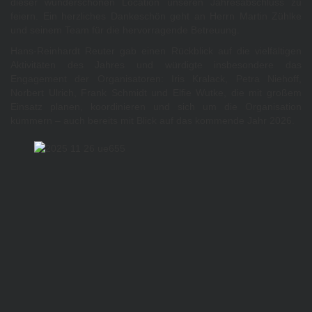
dieser wunderschönen Location unseren Jahresabschluss zu
feiern. Ein herzliches Dankeschön geht an Herrn Martin Zühlke
und seinem Team für die hervorragende Betreuung.
Hans-Reinhardt Reuter gab einen Rückblick auf die vielfältigen
Aktivitäten des Jahres und würdigte insbesondere das
Engagement der Organisatoren: Iris Kralack, Petra Niehoff,
Norbert Ulrich, Frank Schmidt und Elfie Wutke, die mit großem
Einsatz planen, koordinieren und sich um die Organisation
kümmern – auch bereits mit Blick auf das kommende Jahr 2026.